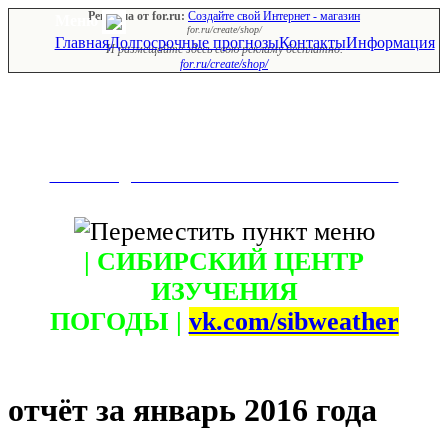
Реклама от for.ru:
Создайте свой Интернет - магазин
Меню
for.ru/create/shop/
Главная
Долгосрочные прогнозы
Контакты
Информация
И размещайте здесь свою рекламу бесплатно.
for.ru/create/shop/
АЧИНСК - ДРЕВНЕЙШЕЕ ПОСЕЛЕНИЕ У ЧУЛЫМА
| СИБИРСКИЙ ЦЕНТР
ИЗУЧЕНИЯ
ПОГОДЫ |
vk.com/sibweather
отчёт за январь 2016 года